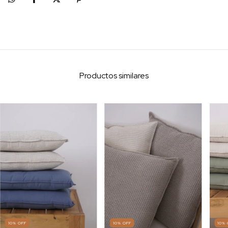
Productos similares
10
%
OFF
10
%
OFF
10
%