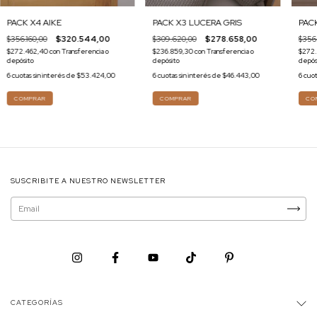
PACK X4 AIKE
PACK X3 LUCERA GRIS
PACK
$356.160,00
$320.544,00
$309.620,00
$278.658,00
$356.
$272.462,40
con
Transferencia o
$236.859,30
con
Transferencia o
$272
depósito
depósito
depós
6
cuotas sin interés de
$53.424,00
6
cuotas sin interés de
$46.443,00
6
cuot
SUSCRIBITE A NUESTRO NEWSLETTER
CATEGORÍAS