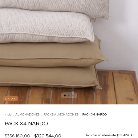
10
%
OFF
Inicio
.
ALMOHADONES
.
PACKS ALMOHADONES
.
PACK X4 NARDO
PACK X4 NARDO
$356.160,00
$320.544,00
6
cuotas sin interés de
$53.424,00