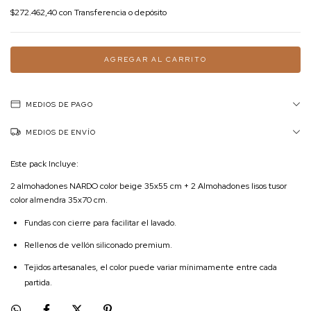
$272.462,40
con
Transferencia o depósito
MEDIOS DE PAGO
MEDIOS DE ENVÍO
Este pack Incluye:
2 almohadones NARDO color beige 35x55 cm + 2 Almohadones lisos tusor
color almendra 35x70 cm.
Fundas con cierre para facilitar el lavado.
Rellenos de vellón siliconado premium.
Tejidos artesanales, el color puede variar mínimamente entre cada
partida.