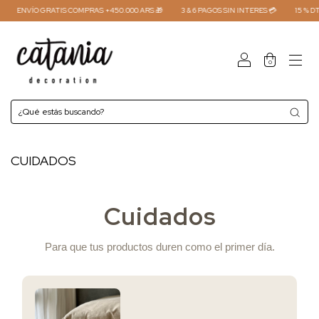
ENVÍO GRATIS COMPRAS +450.000 ARS 🎁
3 & 6 PAGOS SIN INTERES 💳
15 % DT
0
CUIDADOS
Cuidados
Para que tus productos duren como el primer día.