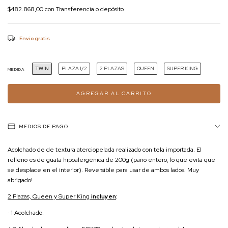
$482.868,00
con
Transferencia o depósito
Envío gratis
TWIN
PLAZA 1/2
2 PLAZAS
QUEEN
SUPER KING
MEDIDA
MEDIOS DE PAGO
Acolchado de de textura aterciopelada realizado con tela importada. El
relleno es de guata hipoalergénica de 200g (paño entero, lo que evita que
se desplace en el interior). Reversible para usar de ambos lados! Muy
abrigado!
2 Plazas, Queen y Super King
incluyen
:
· 1 Acolchado.