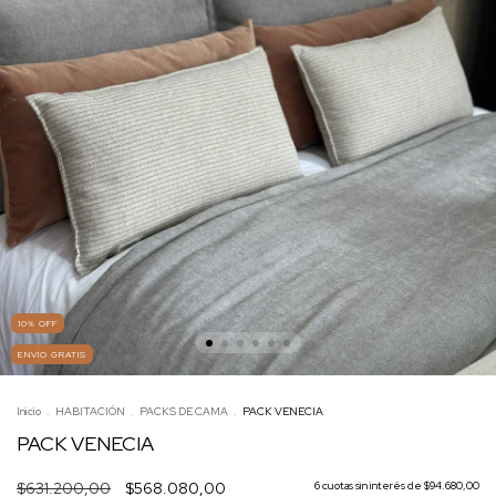
10
%
OFF
ENVÍO GRATIS
Inicio
.
HABITACIÓN
.
PACKS DE CAMA
.
PACK VENECIA
PACK VENECIA
$631.200,00
$568.080,00
6
cuotas sin interés de
$94.680,00