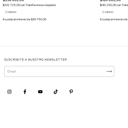
$165.000,00
$238.500,00
$140.250,00
con
Tran
$202.725,00
con
Transferencia o depósito
2 colores
2 colores
6
cuotas sin interés d
6
cuotas sin interés de
$39.750,00
SUSCRIBITE A NUESTRO NEWSLETTER