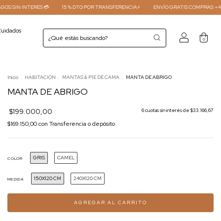
15 % DTO POR TRANSFERENCIA⚡
ENVÍO GRATIS COMPRAS +450.000 ARS 🎁
3 & 6
uidados
0
Inicio
.
HABITACIÓN
.
MANTAS & PIE DE CAMA
.
MANTA DE ABRIGO
MANTA DE ABRIGO
$199.000,00
6
cuotas sin interés de
$33.166,67
$169.150,00
con
Transferencia o depósito
GRIS
CAMEL
COLOR
150X120 CM
240X120 CM
MEDIDA