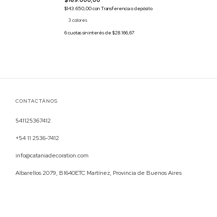
$143.650,00
con
Transferencia o depósito
3 colores
6
cuotas sin interés de
$28.166,67
CONTACTÁNOS
541125367412
+54 11 2536-7412
info@cataniadecoration.com
Albarellos 2079, B1640ETC Martínez, Provincia de Buenos Aires