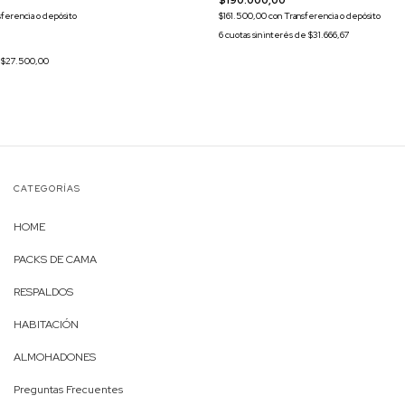
$190.000,00
$161.500,00
con
Transferencia o depósito
sferencia o depósito
6
cuotas sin interés de
$31.666,67
e
$27.500,00
CATEGORÍAS
HOME
PACKS DE CAMA
RESPALDOS
HABITACIÓN
ALMOHADONES
Preguntas Frecuentes