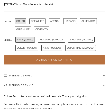
$71.179,00
con
Transferencia o depósito
CRUDO
OFF WHITE
ARENA
HABANO
ALMENDRA
COLOR
GRIS NUBE
CEMENTO
TWIN (90X190)
PLAZA 1/2 (100X200)
2 PLAZAS (140X200)
MEDIDA
QUEEN (160X200)
KING (180X200)
SUPER KING (200X200)
MEDIOS DE PAGO
MEDIOS DE ENVÍO
Cubre Sommier elastizado realizado en tela Tusor, puro algodon.
Son muy fáciles de colocar, se lavan sin complicaciones y hacen que tu cama