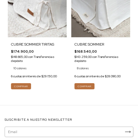
CUBRE SOMMIER
CUBRE SOMMIER TIRITAS
$168.540,00
$174.900,00
$143.259,00
con
Transferencia o
$148.665,00
con
Transferencia o
depósito
depósito
8 colores
10 colores
6
cuotas sin interés de
$28.090,00
6
cuotas sin interés de
$29.150,00
COMPRAR
COMPRAR
SUSCRIBITE A NUESTRO NEWSLETTER