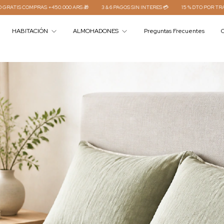

15 % DTO POR TRANSFERENCIA⚡
ENVÍO GRATIS COMPRAS +450.000 ARS 🎁
3
HABITACIÓN
ALMOHADONES
Preguntas Frecuentes
C