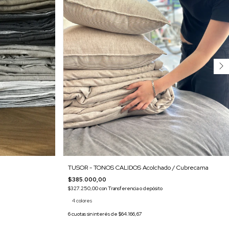
TUSOR - TONOS CALIDOS Acolchado / Cubrecama
$385.000,00
$327.250,00
con
Transferencia o depósito
4 colores
6
cuotas sin interés de
$64.166,67