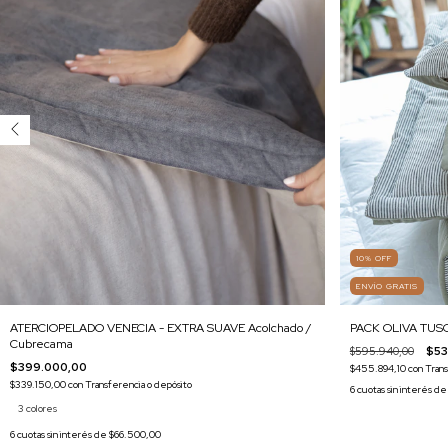
10
%
OFF
ENVÍO GRATIS
ATERCIOPELADO VENECIA - EXTRA SUAVE Acolchado /
PACK OLIVA TUS
Cubrecama
$595.940,00
$53
$399.000,00
$455.894,10
con
Trans
$339.150,00
con
Transferencia o depósito
6
cuotas sin interés d
3 colores
6
cuotas sin interés de
$66.500,00