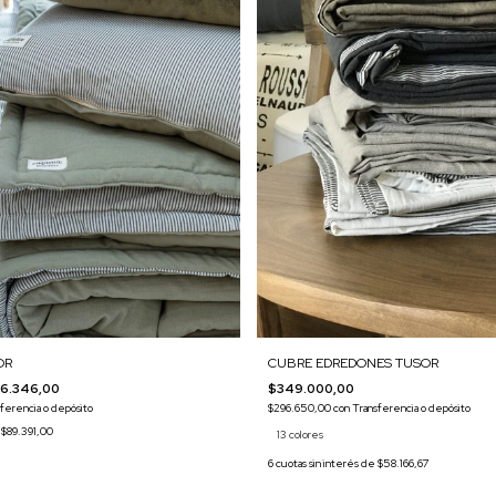
OR
CUBRE EDREDONES TUSOR
6.346,00
$349.000,00
ferencia o depósito
$296.650,00
con
Transferencia o depósito
e
$89.391,00
13 colores
6
cuotas sin interés de
$58.166,67